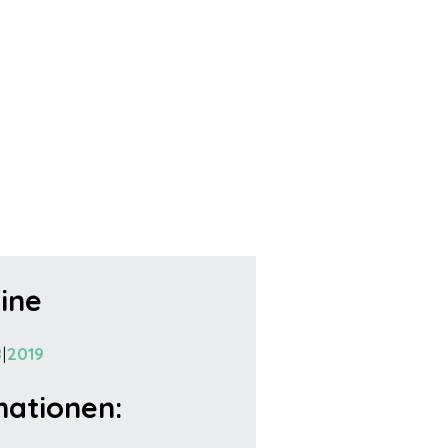
ine
8
2019
mationen: